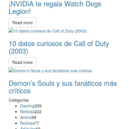
¡NVIDIA te regala Watch Dogs
Legion!
Read more
10 datos curiosos de Call of Duty
(2003)
Read more
Demon’s Souls y sus fanáticos más
críticos
Categorías
Gaming
339
Noticias
222
Anime
99
Noticias
77
Artículos
66