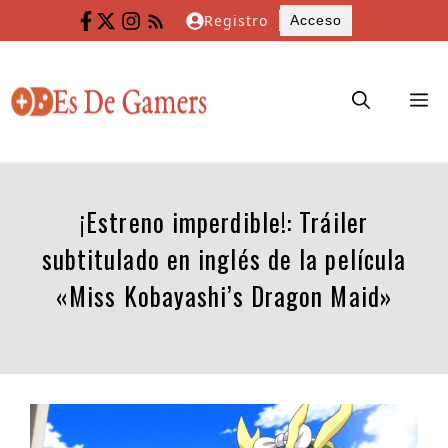
Saltar
Registro
Acceso
al
contenido
M
¡Estreno imperdible!: Tráiler
subtitulado en inglés de la película
«Miss Kobayashi’s Dragon Maid»