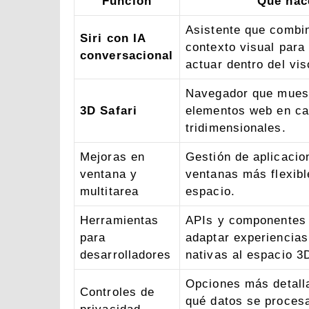
Función
Qué hac
Asistente que combi
Siri con IA
contexto visual para
conversacional
actuar dentro del vis
Navegador que muest
3D Safari
elementos web en c
tridimensionales.
Mejoras en
Gestión de aplicacio
ventana y
ventanas más flexibl
multitarea
espacio.
Herramientas
APIs y componentes
para
adaptar experiencia
desarrolladores
nativas al espacio 3
Opciones más detall
Controles de
qué datos se procesa