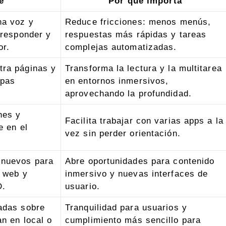
e
Por qué importa
na voz y
Reduce fricciones: menos menús,
 responder y
respuestas más rápidas y tareas
or.
complejas automatizadas.
ra páginas y
Transforma la lectura y la multitarea
apas
en entornos inmersivos,
aprovechando la profundidad.
nes y
Facilita trabajar con varias apps a la
e en el
vez sin perder orientación.
 nuevos para
Abre oportunidades para contenido
s web y
inmersivo y nuevas interfaces de
D.
usuario.
adas sobre
Tranquilidad para usuarios y
n en local o
cumplimiento más sencillo para