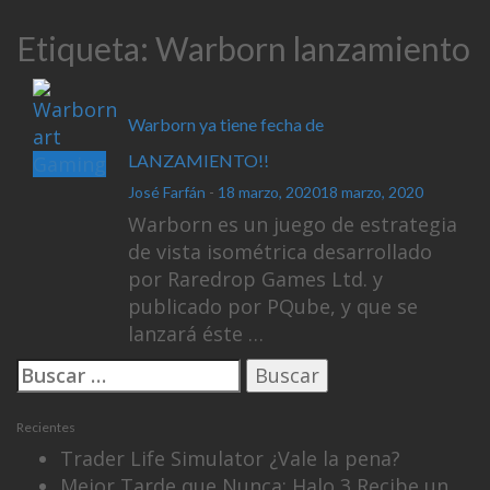
Etiqueta:
Warborn lanzamiento
Warborn ya tiene fecha de
LANZAMIENTO!!
Gaming
José Farfán
-
18 marzo, 2020
18 marzo, 2020
Warborn es un juego de estrategia
de vista isométrica desarrollado
por Raredrop Games Ltd. y
publicado por PQube, y que se
lanzará éste …
Buscar:
Recientes
Trader Life Simulator ¿Vale la pena?
Mejor Tarde que Nunca: Halo 3 Recibe un