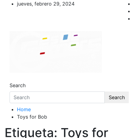
Skip
jueves, febrero 29, 2024
to
content
Es De Gamers
Ser Cool, EsDeGamers.
Search
Search
Home
Toys for Bob
Etiqueta:
Toys for