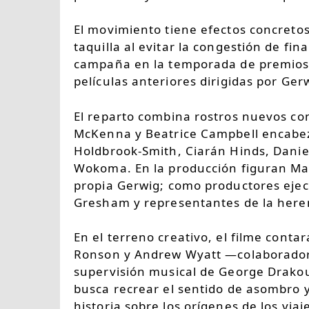
El movimiento tiene efectos concretos
taquilla al evitar la congestión de fi
campaña en la temporada de premios, 
películas anteriores dirigidas por Ger
El reparto combina rostros nuevos co
McKenna y Beatrice Campbell encabe
Holdbrook-Smith, Ciarán Hinds, Danie
Wokoma. En la producción figuran Mar
propia Gerwig; como productores ejec
Gresham y representantes de la heren
En el terreno creativo, el filme con
Ronson y Andrew Wyatt —colaboradore
supervisión musical de George Drakou
busca recrear el sentido de asombro y 
historia sobre los orígenes de los vi