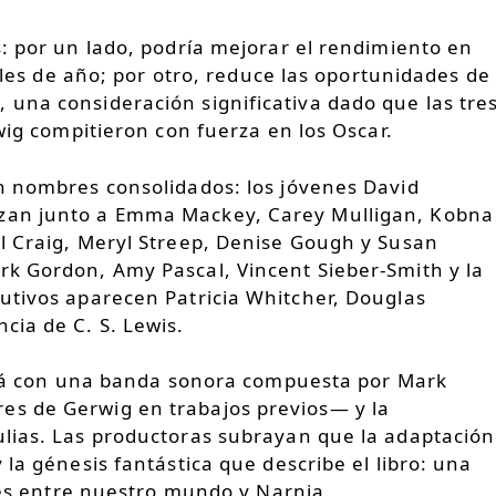
: por un lado, podría mejorar el rendimiento en
nales de año; por otro, reduce las oportunidades de
una consideración significativa dado que las tre
wig compitieron con fuerza en los Oscar.
n nombres consolidados: los jóvenes David
zan junto a Emma Mackey, Carey Mulligan, Kobna
l Craig, Meryl Streep, Denise Gough y Susan
k Gordon, Amy Pascal, Vincent Sieber-Smith y la
utivos aparecen Patricia Whitcher, Douglas
cia de C. S. Lewis.
tará con una banda sonora compuesta por Mark
s de Gerwig en trabajos previos— y la
lias. Las productoras subrayan que la adaptación
la génesis fantástica que describe el libro: una
ajes entre nuestro mundo y Narnia.