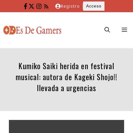
Saltar
Registro
Acceso
al
contenido
M
Kumiko Saiki herida en festival
musical: autora de Kageki Shojo!!
llevada a urgencias