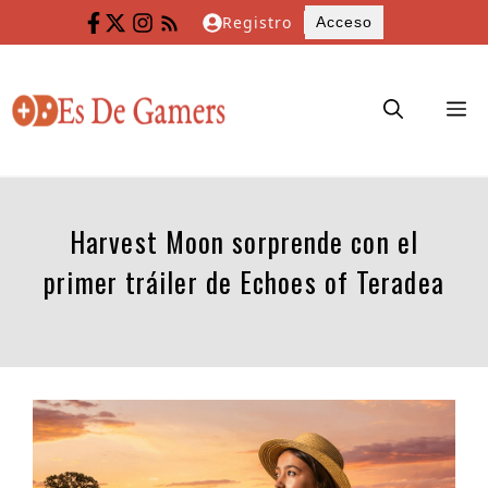
Saltar
Registro
Acceso
al
contenido
M
Harvest Moon sorprende con el
primer tráiler de Echoes of Teradea