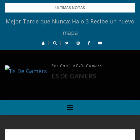
Skip
ULTIMAS NOTAS
to
Mejor Tarde que Nunca: Halo 3 Recibe un nuevo
content
mapa
Ser Cool, #EsDeGamers
ES DE GAMERS