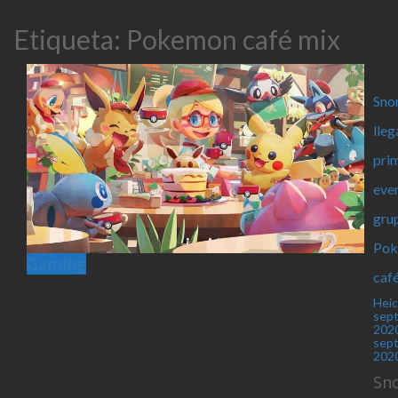
Etiqueta:
Pokemon café mix
Sno
lleg
pri
eve
gru
Po
Gaming
caf
Hei
sept
202
sept
202
Sno